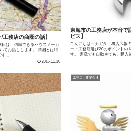
東海市の工務店が本音で
ビス】
/工務店の商圏の話】
こんにちは～ナガタ工務店広報のマ
 本日は、信頼できるハウスメーカ
ー・工務店選び20のポイントの
ついてお話しします。 商圏とは特
す。 家電でも自動車でも、購入後
...
2016.11.10
工務店／建築会社