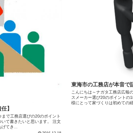
東海市の工務店が本音で語
こんにちは～ナガタ工務店広報のマ
スメーカー選び20のポイントの
様にとって家づくりは初めての経験
責任】
 今まで工務店選びの20のポイント
いて書きたいと思います。 注文
てき...