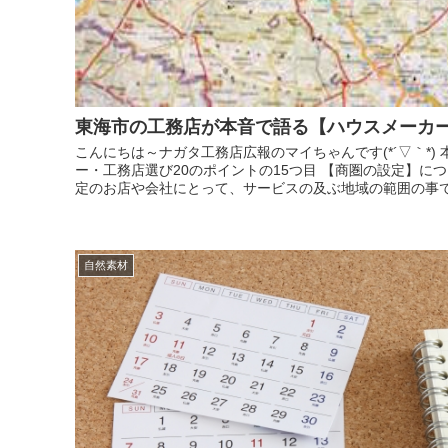
東海市の工務店が本音で語る【ハウスメーカー
こんにちは～ナガタ工務店広報のマイちゃんです(*´▽｀*)
ー・工務店選び20のポイントの15つ目 【商圏の設定】に
定のお店や会社にとって、サービスの及ぶ地域の範囲の事です
自然素材