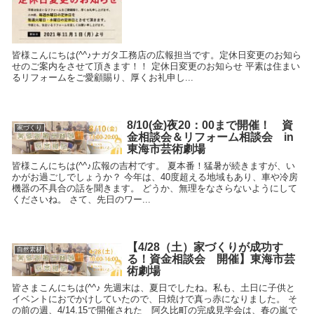
皆様こんにちは(^^♪ナガタ工務店の広報担当です。定休日変更のお知ら
せのご案内をさせて頂きます！！ 定休日変更のお知らせ 平素は住まい
るリフォームをご愛顧賜り、厚くお礼申し...
8/10(金)夜20：00まで開催！ 資
家づくり
金相談会＆リフォーム相談会 in
東海市芸術劇場
皆様こんにちは(^^♪広報の吉村です。 夏本番！猛暑が続きますが、い
かがお過ごしでしょうか？ 今年は、40度超える地域もあり、車や冷房
機器の不具合の話を聞きます。 どうか、無理をなさらないようにして
くださいね。 さて、先日のワー...
【4/28（土）家づくりが成功す
自然素材
る！資金相談会 開催】東海市芸
術劇場
皆さまこんにちは(^^♪ 先週末は、夏日でしたね。私も、土日に子供と
イベントにおでかけしていたので、日焼けで真っ赤になりました。 そ
の前の週、4/14.15で開催された 阿久比町の完成見学会は、春の嵐で