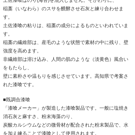
土佐漆喰はのり(海苔)を混入しません。そかわりに、
稲藁（いなわら）のスサを醗酵させ石灰と練り合わせま
す。
土佐漆喰の粘りは、稲藁の成分によるものといわれていま
す。
稲藁の繊維部は、産毛のような状態で素材の中に残り、壁
強度を高めます。
非繊維部は溶け込み、人間の肌のような（淡黄色）風合い
をもたらし、
壁に素朴さや温もりを感じさせています。高知県で考案さ
れた漆喰です。
■既調合漆喰
「漆喰メーカー」が製造した漆喰製品です。一般に塩焼き
消石灰と麻すさ、粉末海藻のり、
炭酸カルシウムなどの微骨材が配合された粉末製品で、水
を加え練ることで漆喰として使用されます。