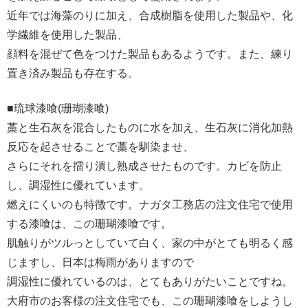
近年では海藻のりに加え、合成樹脂を使用した製品や、化
学繊維を使用した製品、
顔料を混ぜて色をつけた製品もあるようです。また、練り
置き済み製品も存在する。
■琉球漆喰(珊瑚漆喰)
藁と生石灰を混合したものに水を加え、生石灰に消化加熱
反応を起させることで藁を馴染ませ、
さらにそれを擂り潰し熟成させたものです。カビを防止
し、調湿性に優れています。
燃えにくいのも特徴です。ナガタ工務店の注文住宅で使用
する漆喰は、この珊瑚漆喰です。
肌触りがツルっとしていて白く、家の中がとても明るく感
じますし、日本は梅雨がありますので
調湿性に優れているのは、とてもありがたいことですね。
大府市のお客様の注文住宅でも、この珊瑚漆喰をしようし