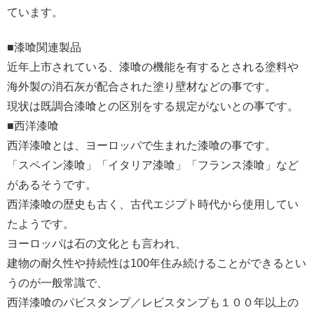
ています。
■漆喰関連製品
近年上市されている、漆喰の機能を有するとされる塗料や
海外製の消石灰が配合された塗り壁材などの事です。
現状は既調合漆喰との区別をする規定がないとの事です。
■西洋漆喰
西洋漆喰とは、ヨーロッパで生まれた漆喰の事です。
「スペイン漆喰」「イタリア漆喰」「フランス漆喰」など
があるそうです。
西洋漆喰の歴史も古く、古代エジプト時代から使用してい
たようです。
ヨーロッパは石の文化とも言われ、
建物の耐久性や持続性は100年住み続けることができるとい
うのが一般常識で、
西洋漆喰のパビスタンプ／レビスタンプも１００年以上の