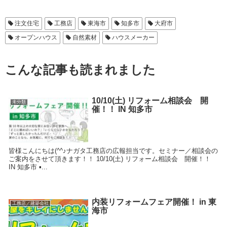
注文住宅
工務店
東海市
知多市
大府市
オープンハウス
自然素材
ハウスメーカー
こんな記事も読まれました
10/10(土) リフォーム相談会 開
未分類
催！！ IN 知多市
皆様こんにちは(^^♪ナガタ工務店の広報担当です。セミナー／相談会の
ご案内をさせて頂きます！！ 10/10(土) リフォーム相談会 開催！！
IN 知多市 ▪...
内装リフォームフェア開催！ in 東
工務店／建築会社
海市