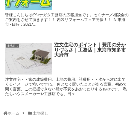
皆様こんにちは(^^♪ナガタ工務店の広報担当です。セミナー／相談会の
ご案内をさせて頂きます！！ 内装リフォームフェア開催！！ IN 東海
市 ▪日時：2021/...
注文住宅のポイント｜費用の分か
土地探し
りづらさ｜工務店｜東海市知多市
大府市
注文住宅・・家の建築費用、土地の費用、諸費用・・次から次に出て
くるイメージで怖いですね。 何となく聞いたことがある言葉、初めて
聞く言葉、この把握できない所が不安をあおったりするものです。 私
たちハウスメーカーや工務店でも、日々、...
ホーム
土地探し