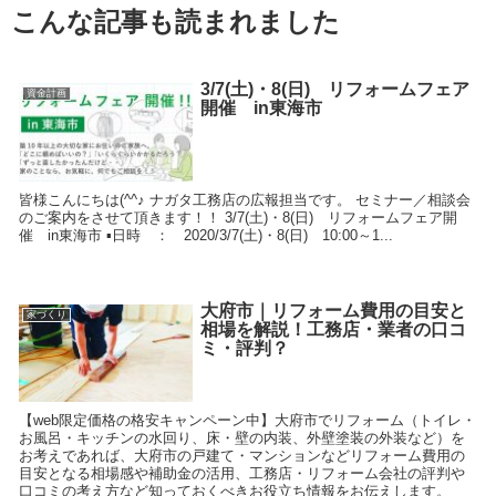
こんな記事も読まれました
3/7(土)・8(日) リフォームフェア
資金計画
開催 in東海市
皆様こんにちは(^^♪ ナガタ工務店の広報担当です。 セミナー／相談会
のご案内をさせて頂きます！！ 3/7(土)・8(日) リフォームフェア開
催 in東海市 ▪日時 ： 2020/3/7(土)・8(日) 10:00～1...
大府市｜リフォーム費用の目安と
家づくり
相場を解説！工務店・業者の口コ
ミ・評判？
【web限定価格の格安キャンペーン中】大府市でリフォーム（トイレ・
お風呂・キッチンの水回り、床・壁の内装、外壁塗装の外装など）を
お考えであれば、大府市の戸建て・マンションなどリフォーム費用の
目安となる相場感や補助金の活用、工務店・リフォーム会社の評判や
口コミの考え方など知っておくべきお役立ち情報をお伝えします。