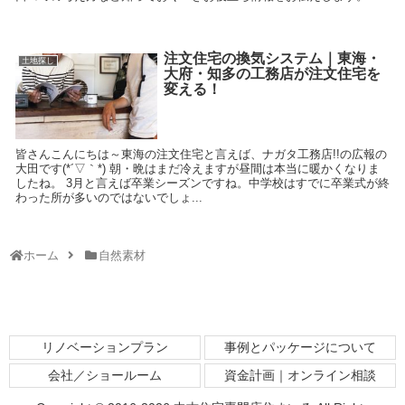
注文住宅の換気システム｜東海・
土地探し
大府・知多の工務店が注文住宅を
変える！
皆さんこんにちは～東海の注文住宅と言えば、ナガタ工務店!!の広報の
大田です(*´▽｀*) 朝・晩はまだ冷えますが昼間は本当に暖かくなりま
したね。 3月と言えば卒業シーズンですね。中学校はすでに卒業式が終
わった所が多いのではないでしょ...
ホーム
自然素材
リノベーションプラン
事例とパッケージについて
会社／ショールーム
資金計画｜オンライン相談