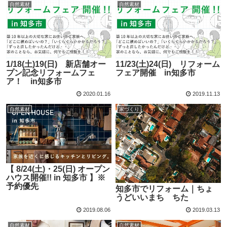
自然素材
自然素材
1/18(土)19(日) 新店舗オー
11/23(土)24(日) リフォーム
プン記念リフォームフェ
フェア開催 in知多市
ア！ in知多市
2020.01.16
2019.11.13
自然素材
家づくり
【 8/24(土)・25(日) オープン
ハウス開催!! in 知多市 】※
予約優先
知多市でリフォーム｜ちょ
うどいいまち ちた
2019.08.06
2019.03.13
自然素材
自然素材