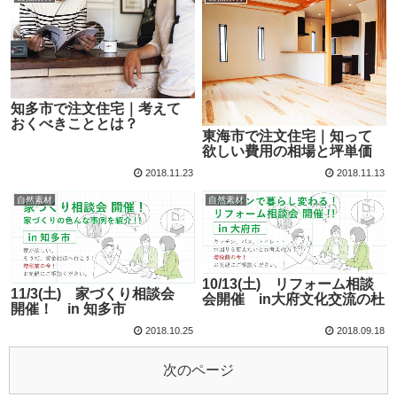
知多市で注文住宅｜考えて
おくべきこととは？
東海市で注文住宅｜知って
欲しい費用の相場と坪単価
2018.11.23
2018.11.13
自然素材
自然素材
10/13(土) リフォーム相談
11/3(土) 家づくり相談会
会開催 in大府文化交流の杜
開催！ in 知多市
2018.10.25
2018.09.18
次のページ