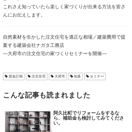
これさえ知っていたら楽しく家づくりが出来る方法を皆さ
んにお伝えします。
自然素材を生かした注文住宅を適正な相場／建築費用で提
案する建築会社ナガタ工務店
―大府市の注文住宅の家づくりセミナーを開催―
資金計画
注文住宅
大府市
知多
セミナー
こんな記事も読まれました
阿久比町でリフォームをするな
自然素材
ら、補助金も検討してみてくださ
い。