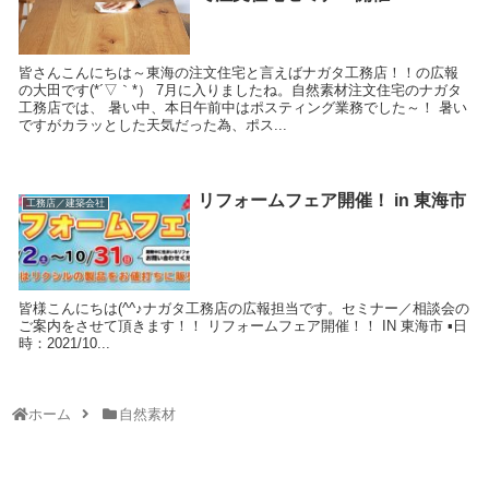
皆さんこんにちは～東海の注文住宅と言えばナガタ工務店！！の広報
の大田です(*´▽｀*） 7月に入りましたね。自然素材注文住宅のナガタ
工務店では、 暑い中、本日午前中はポスティング業務でした～！ 暑い
ですがカラッとした天気だった為、ポス...
リフォームフェア開催！ in 東海市
工務店／建築会社
皆様こんにちは(^^♪ナガタ工務店の広報担当です。セミナー／相談会の
ご案内をさせて頂きます！！ リフォームフェア開催！！ IN 東海市 ▪日
時：2021/10...
ホーム
自然素材