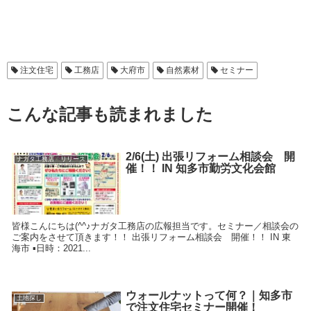
注文住宅
工務店
大府市
自然素材
セミナー
こんな記事も読まれました
2/6(土) 出張リフォーム相談会 開
ナガタ工務店 リリース
催！！ IN 知多市勤労文化会館
皆様こんにちは(^^♪ナガタ工務店の広報担当です。セミナー／相談会の
ご案内をさせて頂きます！！ 出張リフォーム相談会 開催！！ IN 東
海市 ▪日時：2021...
ウォールナットって何？｜知多市
土地探し
で注文住宅セミナー開催！