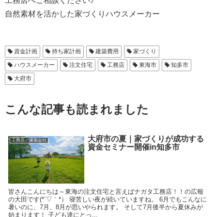
工務店へご相談ください♪
自然素材を活かした家づくりハウスメーカー
資金計画
持ち家計画
建築費用
家づくり
ハウスメーカー
注文住宅
工務店
東海市
知多市
大府市
こんな記事も読まれました
大府市の夏｜家づくりが成功する
工務店／建築会社
資金セミナー開催in知多市
皆さんこんにちは～東海の注文住宅と言えばナガタ工務店！！の広報
の大田です(*´▽｀*） 寝苦しい夜が続いていますね。 6月でもこんなに
暑いのに、7月、8月が思いやられます。 そして7月後半から夏休みが
始まります！ 子ども達にとっ...