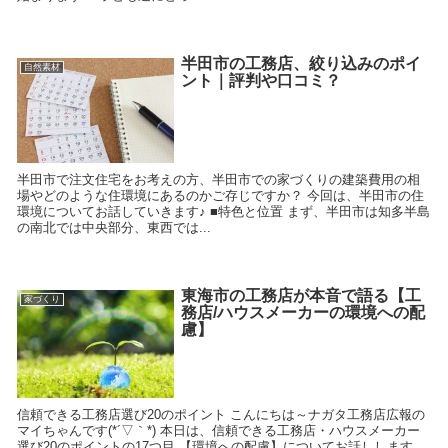
半田市の工務店、絞り込みのポイ
自然素材
ント｜評判や口コミ？
半田市で注文住宅をお考えの方、半田市での家づくりの建築費用の相
場やどのような住環境にあるのかご存じですか？ 今回は、半田市の住
環境についてお話していきます♪ ■特色と位置 まず、半田市は知多半島
の南北では中央部分、東西では...
東海市の工務店が本音で語る【工
家づくり
務店/ハウスメーカーの環境への配
慮】
信頼できる工務店選び20のポイント こんにちは～ナガタ工務店広報の
マイちゃんです(*´▽｀*) 本日は、信頼できる工務店・ハウスメーカー
選び20のポイントの17つ目 【環境への配慮】についてお話しします。