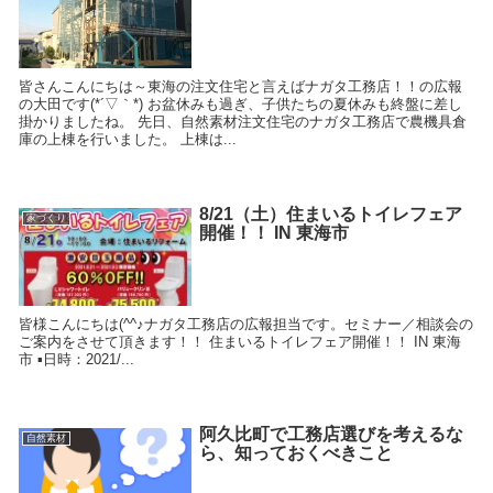
皆さんこんにちは～東海の注文住宅と言えばナガタ工務店！！の広報
の大田です(*´▽｀*) お盆休みも過ぎ、子供たちの夏休みも終盤に差し
掛かりましたね。 先日、自然素材注文住宅のナガタ工務店で農機具倉
庫の上棟を行いました。 上棟は...
8/21（土）住まいるトイレフェア
家づくり
開催！！ IN 東海市
皆様こんにちは(^^♪ナガタ工務店の広報担当です。セミナー／相談会の
ご案内をさせて頂きます！！ 住まいるトイレフェア開催！！ IN 東海
市 ▪日時：2021/...
阿久比町で工務店選びを考えるな
自然素材
ら、知っておくべきこと