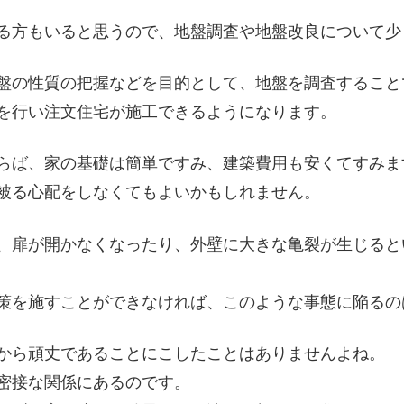
る方もいると思うので、地盤調査や地盤改良について少
盤の性質の把握などを目的として、地盤を調査すること
を行い注文住宅が施
工できるようになります。
らば、家の基礎は簡
単ですみ、建築費用も安くてすみま
被る心配をしなくてもよいかもしれま
せん。
、扉が開かなくなっ
たり、外壁に大きな亀裂が生じると
策を施すことができ
なければ、このような事態に陥るの
から頑丈であること
にこしたことはありませんよね。
密接な関係にあるの
です。