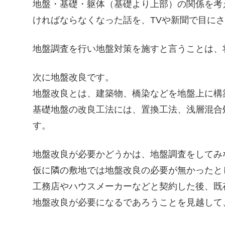
地盤・基礎・躯体（基礎より上部）の関係を考
ければな
らなくなった話を、TVや新聞で目に
地盤調査を行い地盤対策を施すと言うことは、
次に地盤改良です。
地盤改良とは、建築物、橋染などを地盤上に構
基礎地盤の改良工法には、置換工法、浅層混合
す。
地盤改良が必要かどうかは、地盤調査をしてみ
仮に隣の敷地では地盤改良の必要が無かったと
工務店やハウスメーカーなどと契約した後、既
地盤改良が必要になるであろうことを見越して