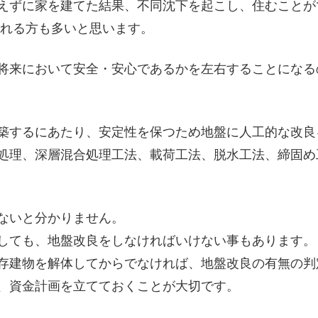
えずに家を建てた結
果、不同沈下を起こし、住むことが
される方も多いと思います。
将来において安全・
安心であるかを左右することになる
築するにあたり、安
定性を保つため地盤に人工的な改良
処理、深層混合処理工法、載荷工法、脱水工法
、締固め
ないと分かりません
。
しても、地盤改良を
しなければいけない事もあります。
存建物を解体してか
らでなければ、地盤改良の有無の判
、資金計画を立てて
おくことが大切です。