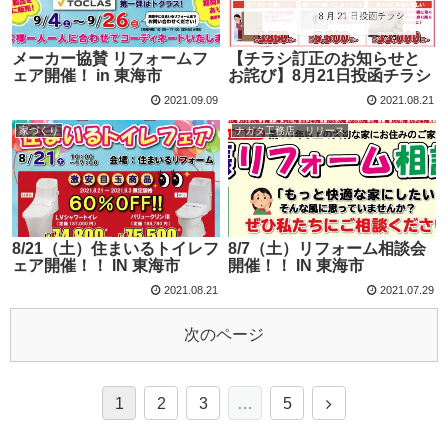
メーカー協賛 リフォームフ
【チラシ訂正のお知らせと
ェア開催！ in 東海市
お詫び】8月21日投函チラシ
2021.09.09
2021.08.21
家づくり
ナガタ工務店 リリース
8/21（土）住まいるトイレフ
8/7（土）リフォーム相談会
ェア開催！！ IN 東海市
開催！！ IN 東海市
2021.08.21
2021.07.29
次のページ
1
2
3
…
5