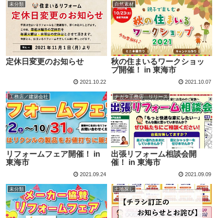
未分類
自然素材
定休日変更のお知らせ
秋の住まいるワークショッ
プ開催！ in 東海市
2021.10.22
2021.10.07
工務店／建築会社
ナガタ工務店 リリース
リフォームフェア開催！ in
出張リフォーム相談会開
東海市
催！ in 東海市
2021.09.24
2021.09.09
未分類
土地探し