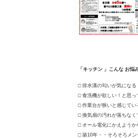
「キッチン 」こんな お悩
□ 排水溝の匂いが気になる
□ 食洗機が欲しい！と思っ
□ 作業台が狭いと感じてい
□ 換気扇の汚れが落ちな
□ オール電化にかえよう
□ 築10年・・そろそろメ