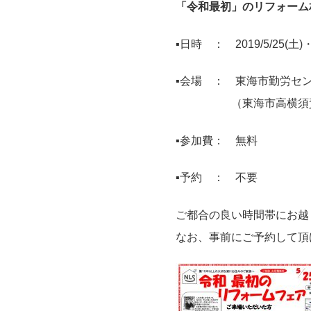
「令和最初」のリフォーム
▪日時 ： 2019
/5
/25(土)
▪会場 ： 東海市勤労セ
（東海市高横須賀町
▪参加費： 無料
▪予約 ： 不要
ご都合の良い時間帯にお越
なお、事前にご予約して頂