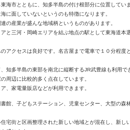
る東海市とともに、知多半島の付け根部分に位置してい
は海に面していないというのも特徴になります。
関連の産業が盛んな地域柄というものがあります。
リアと三河・岡崎エリアを結ぶ地点の駅として東海道本
へのアクセスは良好です。名古屋まで電車で１０分程度
。
、知多半島の東部を南北に縦断するJR武豊線も利用で
駅の周辺に比較的多く点在しています。
トア、家電量販店などが利用できます。
図書館、子どもステーション、児童センター、大型の森
い住宅街と区画整理された新しい地域とが混在し、新し