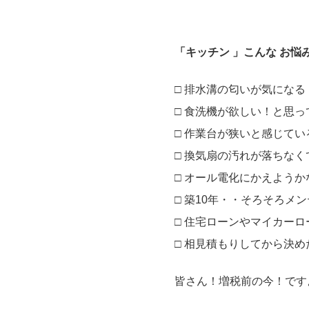
「キッチン 」こんな お悩
□ 排水溝の匂いが気になる
□ 食洗機が欲しい！と思っ
□ 作業台が狭いと感じてい
□ 換気扇の汚れが落ちな
□ オール電化にかえよう
□ 築10年・・そろそろメ
□ 住宅ローンやマイカー
□ 相見積もりしてから決め
皆さん！増税前の今！です