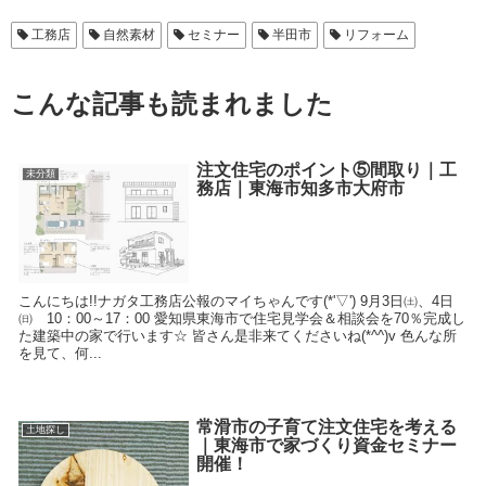
工務店
自然素材
セミナー
半田市
リフォーム
こんな記事も読まれました
注文住宅のポイント⑤間取り｜工
未分類
務店｜東海市知多市大府市
こんにちは!!ナガタ工務店公報のマイちゃんです(*'▽') 9月3日㈯、4日
㈰ 10：00～17：00 愛知県東海市で住宅見学会＆相談会を70％完成し
た建築中の家で行います☆ 皆さん是非来てくださいね(*^^)v 色んな所
を見て、何...
常滑市の子育て注文住宅を考える
土地探し
｜東海市で家づくり資金セミナー
開催！